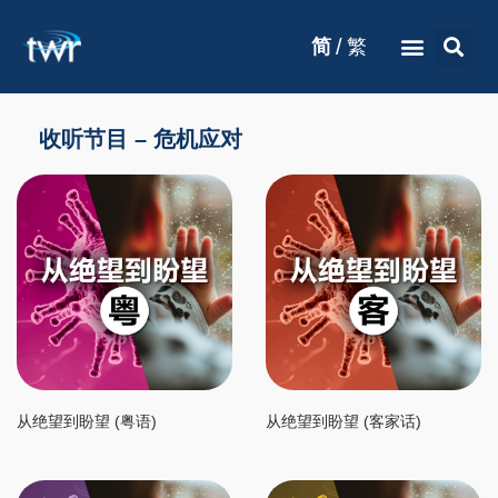
/
简
繁
收听节目 – 危机应对
从绝望到盼望 (粤语)
从绝望到盼望 (客家话)