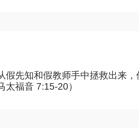
从假先知和假教师手中拯救出来，
福音 7:15-20）