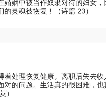
在婚姻中被当作奴隶对待的妇女，
的灵魂被恢复！（诗篇 23）
得着处理恢复健康。离职后失去收
面对的问题。生活真的很困难，也
婉菱）