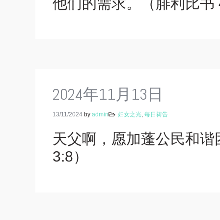
他们的需求。（腓利比书 4:
2024年11月13日
13/11/2024
by
admin
妇女之光
,
每日祷告
天父啊，愿加蓬公民和谐
3:8）