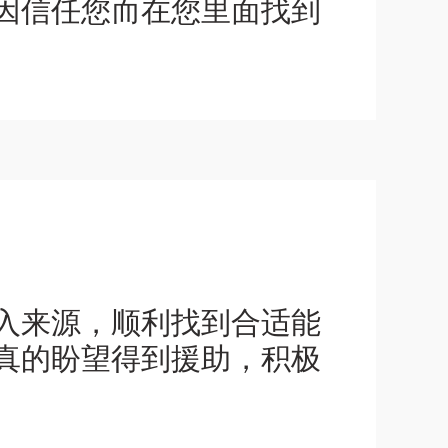
因信任您而在您里面找到
入来源，顺利找到合适能
真的盼望得到援助，积极