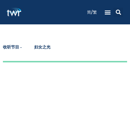
/
简
繁
电台节目时间表
收听节目
灵修祷告
关于我们
联络我们
收听节目 -
妇女之光