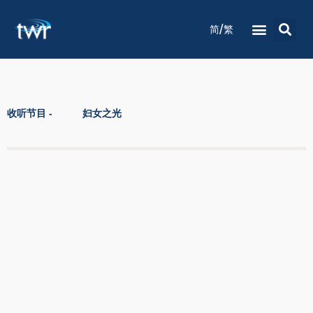
/
简
繁
电台节目时间表
收听节目
灵修祷告
关于我们
联络我们
收听节目 -
妇女之光