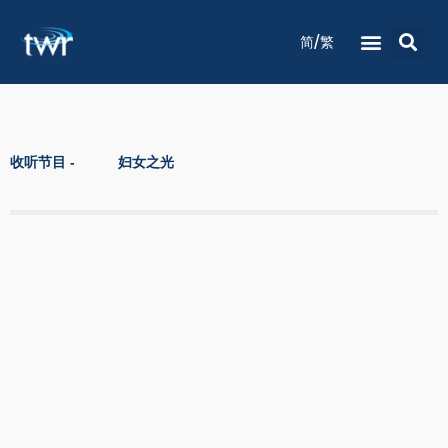
/
简
繁
电台节目时间表
收听节目
灵修祷告
关于我们
联络我们
收听节目 -
妇女之光