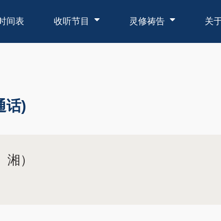
时间表
收听节目
灵修祷告
关
通话)
、湘）