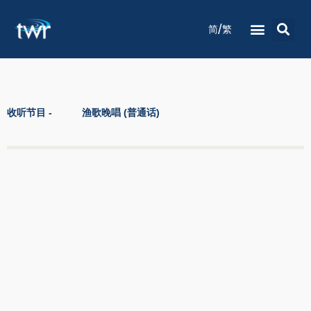
/
简
繁
电台节目时间表
收听节目
灵修祷告
关于我们
联络我们
收听节目 -
渔歌晚唱 (普通话)