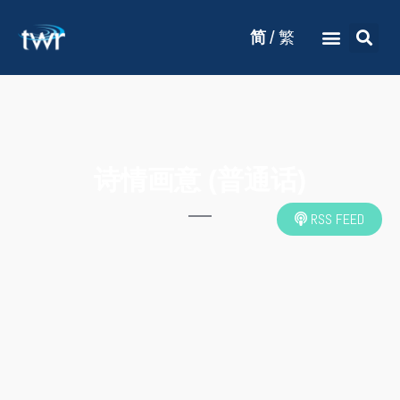
/
简
繁
诗情画意 (普通话)
RSS FEED