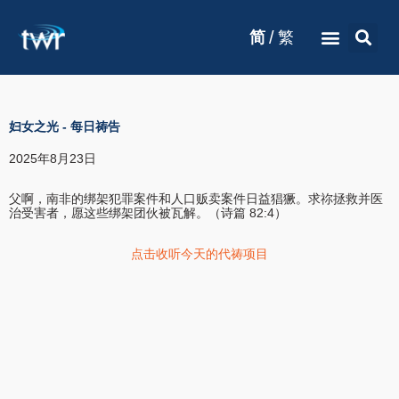
/
简
繁
妇女之光
-
每日祷告
2025年8月23日
父啊，南非的绑架犯罪案件和人口贩卖案件日益猖獗。求祢拯救并医
治受害者，愿这些绑架团伙被瓦解。（诗篇 82:4）
点击收听今天的代祷项目