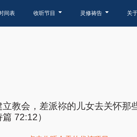
时间表
收听节目
灵修祷告
关
建立教会，差派祢的儿女去关怀那
 72:12）