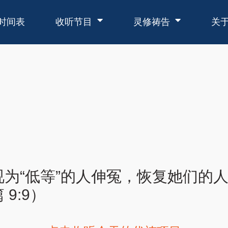
时间表
收听节目
灵修祷告
关
为“低等”的人伸冤，恢复她们的
9:9）