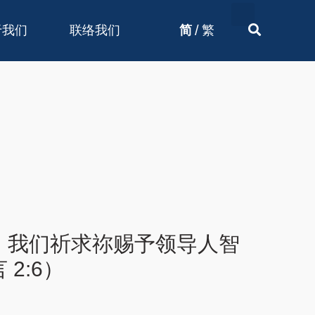
/
于我们
联络我们
简
繁
。我们祈求祢赐予领导人智
2:6）