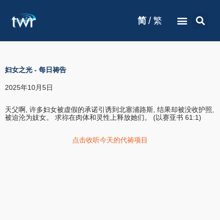
/
简
繁
妇女之光
-
每日祷告
2025年10月5日
天父啊, 许多妇女被虚假的承诺引诱到北塞浦路斯, 结果却被没收护照,
被迫沦为妓女。 求祢在肉体和灵性上释放她们。 (以赛亚书 61:1)
点击收听今天的代祷项目