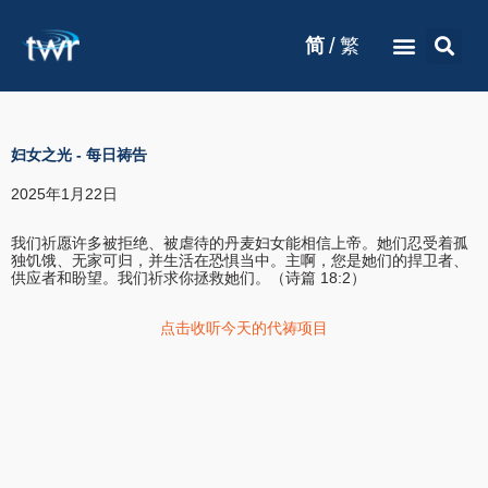
/
简
繁
妇女之光
-
每日祷告
2025年1月22日
我们祈愿许多被拒绝、被虐待的丹麦妇女能相信上帝。她们忍受着孤
独饥饿、无家可归，并生活在恐惧当中。主啊，您是她们的捍卫者、
供应者和盼望。我们祈求你拯救她们。（诗篇 18:2）
点击收听今天的代祷项目