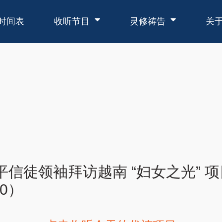
时间表
收听节目
灵修祷告
关
平信徒领袖拜访越南 “妇女之光” 
0）