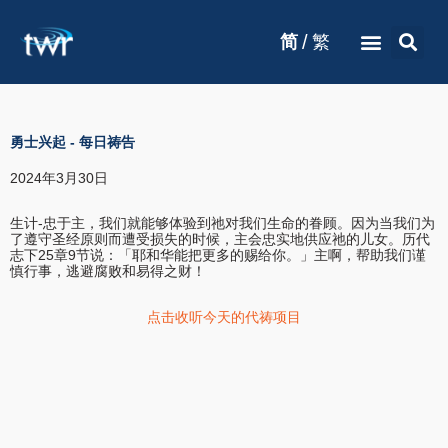
/
简
繁
勇士兴起
-
每日祷告
2024年3月30日
生计-忠于主，我们就能够体验到祂对我们生命的眷顾。因为当我们为
了遵守圣经原则而遭受损失的时候，主会忠实地供应祂的儿女。历代
志下25章9节说：「耶和华能把更多的赐给你。」主啊，帮助我们谨
慎行事，逃避腐败和易得之财！
点击收听今天的代祷项目