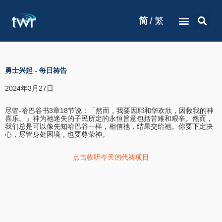
/
简
繁
勇士兴起
-
每日祷告
2024年3月27日
尽管-哈巴谷书3章18节说：「然而，我要因耶和华欢欣，因救我的神
喜乐。」神为祂迷失的子民所定的永恒旨意包括苦难和艰辛。然而，
我们总是可以像先知哈巴谷一样，相信祂，结果交给祂。你要下定决
心，尽管身处困境，也要尊荣神。
点击收听今天的代祷项目