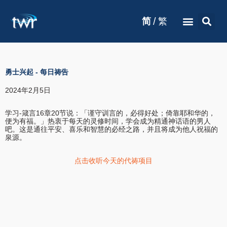
/
简
繁
勇士兴起
-
每日祷告
2024年2月5日
学习-箴言16章20节说：「谨守训言的，必得好处；倚靠耶和华的，
便为有福。」热衷于每天的灵修时间，学会成为精通神话语的男人
吧。这是通往平安、喜乐和智慧的必经之路，并且将成为他人祝福的
泉源。
点击收听今天的代祷项目