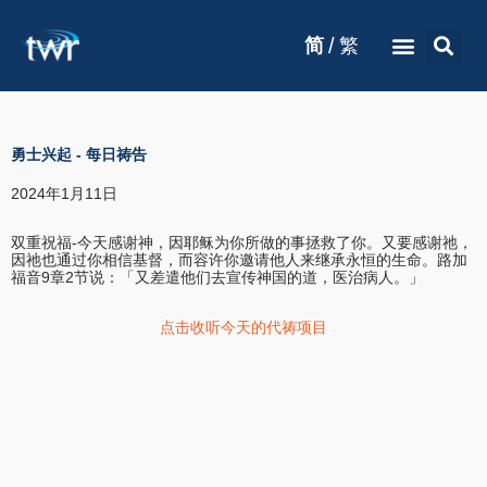
/
简
繁
勇士兴起
-
每日祷告
2024年1月11日
双重祝福-今天感谢神，因耶稣为你所做的事拯救了你。又要感谢祂，
因祂也通过你相信基督，而容许你邀请他人来继承永恒的生命。路加
福音9章2节说：「又差遣他们去宣传神国的道，医治病人。」
点击收听今天的代祷项目