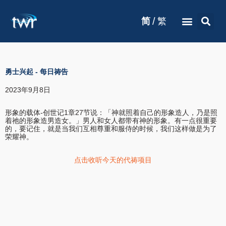
/
简
繁
勇士兴起
-
每日祷告
2023年9月8日
形象的载体-创世记1章27节说：「神就照着自己的形象造人，乃是照
着祂的形象造男造女。」男人和女人都带有神的形象。有一点很重要
的，要记住，就是当我们互相尊重和服侍的时候，我们这样做是为了
荣耀神。
点击收听今天的代祷项目