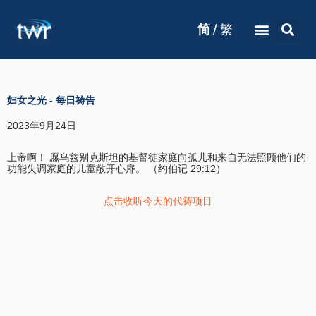
/
简
繁
妇女之光
-
每日祷告
2023年9月24日
上帝啊！ 愿乌兹别克斯坦的基督徒家庭向孤儿和来自无法照顾他们的
功能失调家庭的儿童敞开心扉。 （约伯记 29:12）
点击收听今天的代祷项目