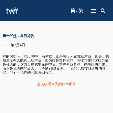
/
简
繁
勇士兴起
-
每日祷告
2023年7月4日
神的保护 – 「哦，神啊，有时侯，似乎每个人都在反对我，但是，我
知道没有人能真正压垮我，因为祢是支持我的！有祢同在的这股力量
是强大的，这力量在我里面保护我。求祢使我专注于祢内住的同在，
而不是我周围的敌人。」诗篇9篇3节说：「我的仇敌转身退去的时
候，他们一见你的面就跌倒灭亡。」
点击收听今天的代祷项目