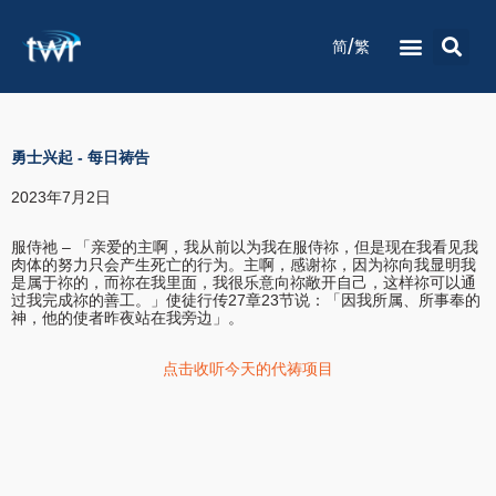
/
简
繁
电台节目时间表
收听节目
灵修祷告
关于我们
联络我们
勇士兴起
-
每日祷告
2023年7月2日
服侍祂 – 「亲爱的主啊，我从前以为我在服侍祢，但是现在我看见我
肉体的努力只会产生死亡的行为。主啊，感谢祢，因为祢向我显明我
是属于祢的，而祢在我里面，我很乐意向祢敞开自己，这样祢可以通
过我完成祢的善工。」使徒行传27章23节说：「因我所属、所事奉的
神，他的使者昨夜站在我旁边」。
点击收听今天的代祷项目