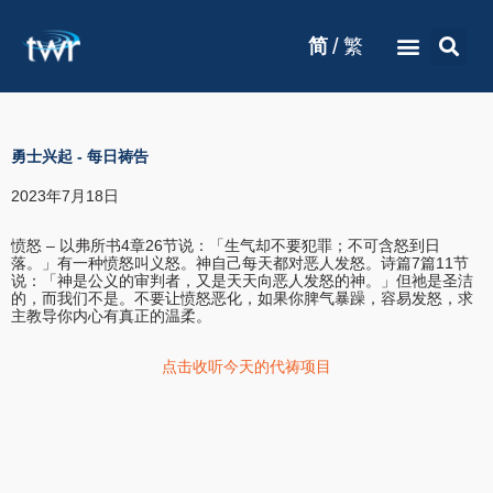
/
简
繁
勇士兴起
-
每日祷告
2023年7月18日
愤怒 – 以弗所书4章26节说：「生气却不要犯罪；不可含怒到日
落。」有一种愤怒叫义怒。神自己每天都对恶人发怒。诗篇7篇11节
说：「神是公义的审判者，又是天天向恶人发怒的神。」但祂是圣洁
的，而我们不是。不要让愤怒恶化，如果你脾气暴躁，容易发怒，求
主教导你内心有真正的温柔。
点击收听今天的代祷项目