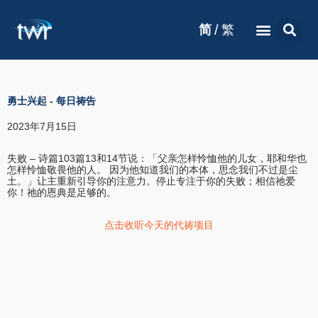
/
简
繁
勇士兴起
-
每日祷告
2023年7月15日
失败 – 诗篇103篇13和14节说：「父亲怎样怜恤他的儿女，耶和华也
怎样怜恤敬畏他的人。 因为他知道我们的本体，思念我们不过是尘
土。」让主重新引导你的注意力。停止专注于你的失败；相信祂爱
你！祂的恩典是足够的。
点击收听今天的代祷项目