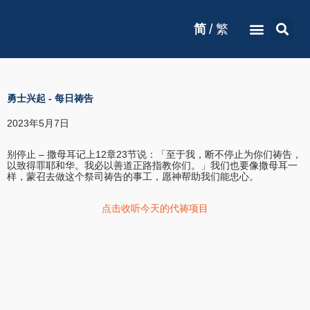
/
简
繁
勇士兴起
-
每日祷告
2023年5月7日
别停止 – 撒母耳记上12章23节说：「至于我，断不停止为你们祷告，
以致得罪耶和华。我必以善道正路指教你们。」我们也要像撒母耳一
样，蒙召去做这个祭司祷告的事工，愿神帮助我们能忠心。
点击收听今天的代祷项目