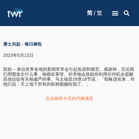
/
简
繁
勇士兴起
-
每日祷告
2023年5月12日
鼓励 – 来自世界各地的新闻常常会引起焦虑和痛苦。感谢神，无论我
们周围发生什么事，祂都在掌管。祈求祂会鼓励你利用任何机会提醒
其他信徒有关祂威严的事。马太福音28章18节说：「耶稣进前来，对
他们说：天上地下所有的权柄都赐给我了。」
点击收听今天的代祷项目