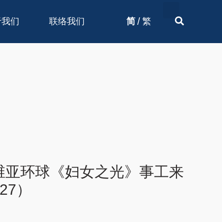
/
于我们
联络我们
简
繁
维亚环球《妇女之光》事工来
27）