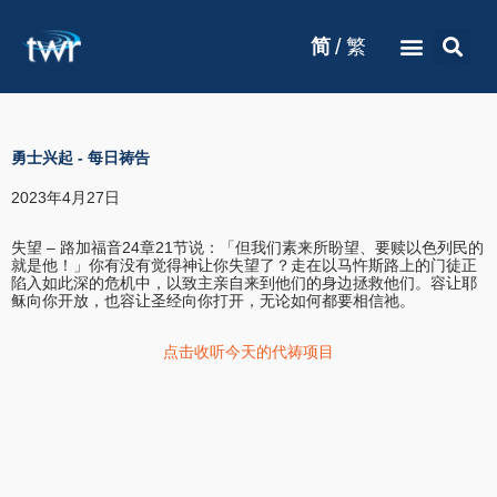
/
简
繁
勇士兴起
-
每日祷告
2023年4月27日
失望 – 路加福音24章21节说：「但我们素来所盼望、要赎以色列民的
就是他！」你有没有觉得神让你失望了？走在以马忤斯路上的门徒正
陷入如此深的危机中，以致主亲自来到他们的身边拯救他们。容让耶
稣向你开放，也容让圣经向你打开，无论如何都要相信祂。
点击收听今天的代祷项目