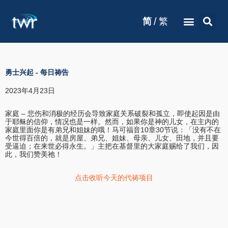
/
简
繁
勇士兴起
-
每日祷告
2023年4月23日
家庭 – 悲伤和消极的经历会导致家庭关系破裂和孤立，即使起因是由
于耶稣的信仰，情况也是一样。然而，如果你是神的儿女，在主内的
家庭里面你是有弟兄和姐妹的哦！马可福音10章30节说：「没有不在
今世得百倍的，就是房屋、弟兄、姐妹、母亲、儿女、田地，并且要
受逼迫；在来世必得永生。」主把在基督里的大家庭赐给了我们，因
此，我们赞美祂！
点击收听今天的代祷项目