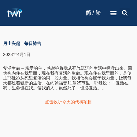
/
简
繁
勇士兴起
-
每日祷告
2023年4月1日
复活生命 – 亲爱的主，感谢祢将我从死气沉沉的生活中拯救出来。因
为祢内住在我里面，现在我有复活的生命。现在住在我里面的，是使
主耶稣祢从死里复活的同一股力量。我相信祢会赋予我力量，让我每
天都过着崭新的生活。在约翰福音11章25节里，耶稣说：「复活在
我，生命也在我。信我的人，虽然死了，也必复活。」
点击收听今天的代祷项目