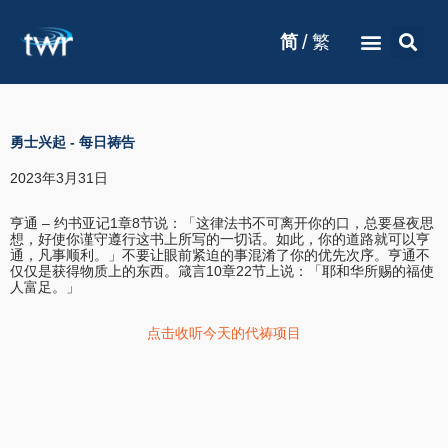
/
简
繁
勇士兴起
-
每日祷告
2023年3月31日
亨通 – 约书亚记1章8节说：「这律法书不可离开你的口，总要昼夜思
想，好使你谨守遵行这书上所写的一切话。如此，你的道路就可以亨
通，凡事顺利。」不要让眼前紧迫的事混淆了你的优先次序。亨通不
仅仅是获得物质上的东西。箴言10章22节上说：「耶和华所赐的福使
人富足。」
点击收听今天的代祷项目