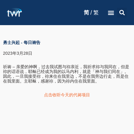
/
简
繁
勇士兴起
-
每日祷告
2023年3月28日
祈祷 – 亲爱的神啊，过去我试图与祢亲近，我祈求祢与我同在，但是
祢的话语说，耶稣已经成为我的以马内利，就是「神与我们同在」。
因此，一旦我接受祢，祢来住在我里边，不是在我旁边行走，而是住
在我里面。主耶稣，感谢祢，因为祢内住在我里面。
点击收听今天的代祷项目