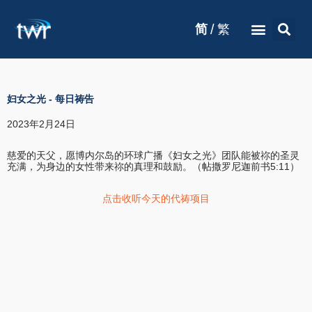
/
简
繁
妇女之光
-
每日祷告
2023年2月24日
慈爱的天父，愿博内尔岛的环球广播《妇女之光》团队能被祢的圣灵
充满，为身边的女性带来祢的真理和鼓励。（帖撒罗尼迦前书5:11）
点击收听今天的代祷项目