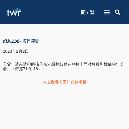
/
简
繁
妇女之光
-
每日祷告
2023年2月2日
天父，请差遣祢的孩子来安慰并鼓励在乌拉圭面对独孤和忧郁的年长
者。（诗篇71:9, 18）
点击收听今天的代祷项目