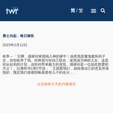
/
简
繁
勇士兴起
-
每日祷告
2023年2月12日
收养 – 「主啊，感谢祢将我纳入神的家中！虽然我是魔鬼败坏的子
女，祢却收养了我。祢将我与祢自己联合，使我成为神的儿女。这是
祢从起初的计划，这给祢带来极大的喜悦。感谢祢是一位如此慈爱的
天父！」以弗所书1章5节说：「又因爱我们，就按着自己的意旨所喜
悦的，预定我们借着耶稣基督得儿子的名分」。
点击收听今天的代祷项目