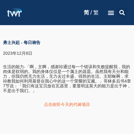
/
简
繁
勇士兴起
-
每日祷告
2023年12月8日
生活的能力-「啊，主啊，感谢祢通过每一个错误和失败提醒我，我的
肉体是软弱的。我的身体仅仅是一个属土的器皿。虽然我有天分和能
力，但我仍然无力生活，无力去过丰盛、得胜的生活。主耶稣啊，求
祢教我如何利用基督在我心中的这一个荣耀的宝藏。」哥林多后书4章
7节说：「我们有这宝贝放在瓦器里，要显明这莫大的能力是出于神，
不是出于我们。」
点击收听今天的代祷项目