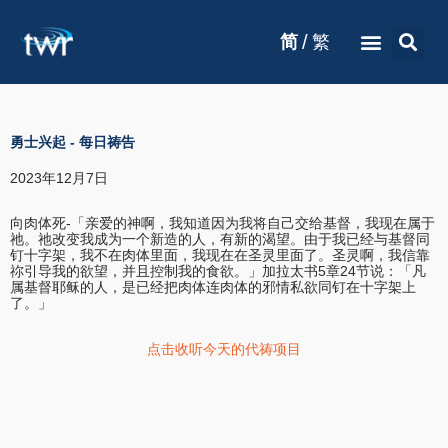
/
简
繁
勇士兴起
-
每日祷告
2023年12月7日
向肉体死-「亲爱的神啊，我知道因为我将自己交给基督，我现在属于
祂。祂改变我成为一个新造的人，有新的渴望。由于我已经与基督同
钉十字架，我不在肉体里面，我现在在圣灵里面了。圣灵啊，我信靠
祢引导我的欲望，并且控制我的食欲。」加拉太书5章24节说：「凡
属基督耶稣的人，是已经把肉体连肉体的邪情私欲同钉在十字架上
了。」
点击收听今天的代祷项目