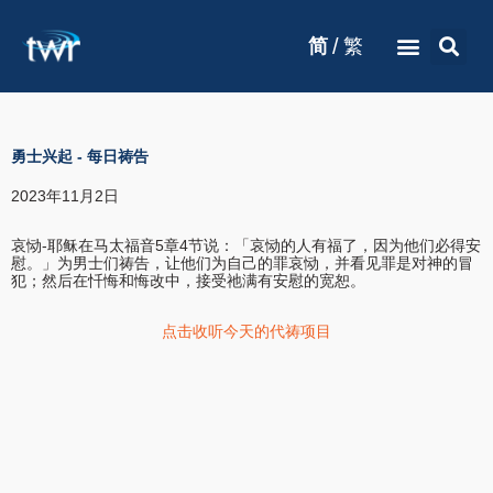
/
简
繁
勇士兴起
-
每日祷告
2023年11月2日
哀恸-耶稣在马太福音5章4节说：「哀恸的人有福了，因为他们必得安
慰。」为男士们祷告，让他们为自己的罪哀恸，并看见罪是对神的冒
犯；然后在忏悔和悔改中，接受祂满有安慰的宽恕。
点击收听今天的代祷项目