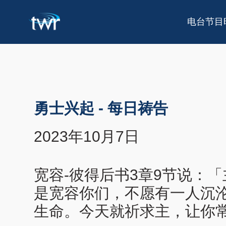
电台节目
勇士兴起
-
每日祷告
2023年10月7日
宽容-彼得后书3章9节说：
是宽容你们，不愿有一人沉
生命。今天就祈求主，让你