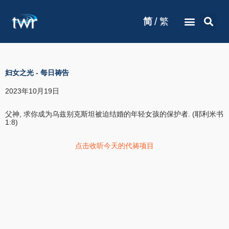
/
简
繁
妇女之光
-
每日祷告
2023年10月19日
父神, 求你成为乌兹别克斯坦被迫结婚的年轻女孩的保护者. (耶利米书
1:8)
点击收听今天的代祷项目