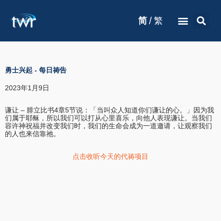
/
简
繁
勇士兴起
-
每日祷告
2023年1月9日
谦让 – 腓立比书4章5节说：「当叫众人知道你们谦让的心。」因为我
们属于耶稣，所以我们可以打从心里喜乐，向他人表现谦让。当我们
容许神祝福并改变我们时，我们的生命会成为一道邀请，让观察我们
的人也来信靠祂。
点击收听今天的代祷项目