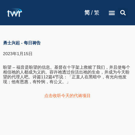
/
简
繁
勇士兴起
-
每日祷告
2023年1月15日
盼望 – 福音是盼望的信息。基督在十字架上救赎了我们，并且使每个
相信祂的人都成为义的。容许祂透过你活出祂的生命，并成为今天盼
望的代理人吧。诗篇112篇4节说：「正直人在黑暗中，有光向他发
现；他有恩惠，有怜悯，有公义。」
点击收听今天的代祷项目