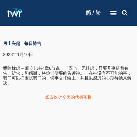
/
简
繁
勇士兴起
-
每日祷告
2023年1月10日
驱除忧虑 – 腓立比书4章6节说：「应当一无挂虑，只要凡事借着祷
告、祈求，和感谢，将你们所要的告诉神。」在神没有不可能的事，
我们可以把困扰我们的一切事交托给主，并且以感恩的心期待祂来解
决。
点击收听今天的代祷项目