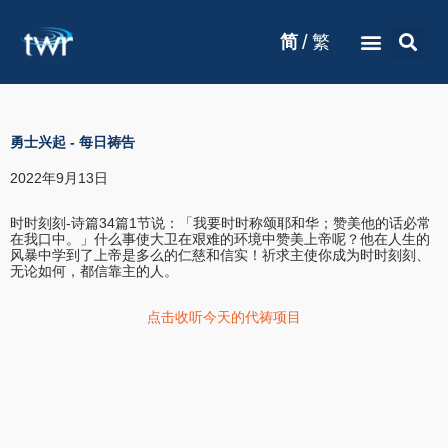
/
简
繁
勇士兴起
-
每日祷告
2022年9月13日
时时刻刻-诗篇34篇1节说：「我要时时称颂耶和华；赞美他的话必常
在我口中。」什么事使大卫在艰难的环境中赞美上帝呢？他在人生的
风暴中学到了上帝是多么的仁慈和信实！祈求主使你成为时时刻刻、
无论如何，都信靠主的人。
点击收听今天的代祷项目