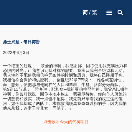
/
简
繁
勇士兴起
-
每日祷告
2022年6月3日
一个绝望的处境 – 「亲爱的神啊，我感谢祢，因祢使用我充满压力和
恐惧的时光，让我意识到我对祢的需要。我承认我完全绝望和无助。
我人性的不配使我相信祢无条件的怜悯和恩典。我将自己降服于祢。
我相信祢会保护和供应我。」创世纪32章7节说：「雅各就甚惧怕，
而且愁烦，便把那与他同在的人口和羊群、牛群、骆驼分做两队。」
第9到11节说：「雅各说：耶和华─我祖亚伯拉罕的神，我父亲以撒的
神啊，你曾对我说：回你本地本族去，我要厚待你。你向仆人所施的
一切慈爱和诚实，我一点也不配得；我先前只拿着我的杖过这约但
河，如今我却成了两队了。求你救我脱离我哥哥以扫的手；因为我怕
他来杀我，连妻子带儿女一同杀了。」
点击收听今天的代祷项目