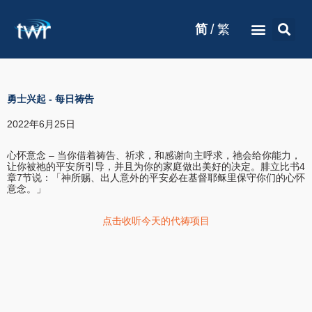
/
简
繁
勇士兴起
-
每日祷告
2022年6月25日
心怀意念 – 当你借着祷告、祈求，和感谢向主呼求，祂会给你能力，
让你被祂的平安所引导，并且为你的家庭做出美好的决定。腓立比书4
章7节说：「神所赐、出人意外的平安必在基督耶稣里保守你们的心怀
意念。」
点击收听今天的代祷项目