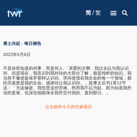
/
简
繁
勇士兴起
-
每日祷告
2022年5月6日
不是你所知道的何事，而是何人-「亲爱的主啊，我过去以为我认识
祢。但是现在，我意识到我对祢的大部分了解，都是纯粹的知识。我
当然不像使徒保罗那样认识祢。求祢使我在我生命的每一个领域，都
经历基督是我的生命。感谢祢让我认识祢。」提摩太后书1章12节
说：「为这缘故、我也受这些苦难。然而我不以为耻。因为知道我所
信的是谁、也深信他能保全我所交付他的、直到那日。」
点击收听今天的代祷项目