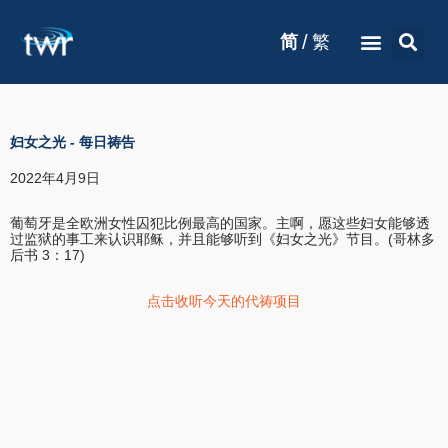
/
简
繁
妇女之光
-
每日祷告
2022年4月9日
葡萄牙是全欧洲女性囚犯比例最高的国家。主啊，愿这些妇女能够透
过监狱的事工来认识耶稣，并且能够听到《妇女之光》节目。(哥林多
后书 3：17)
点击收听今天的代祷项目