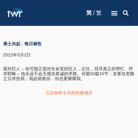
/
简
繁
勇士兴起
-
每日祷告
2022年3月2日
面对巨人 – 你可能正面对生命里的巨人，记住，找寻真正的帮忙。呼
求耶稣 – 他永远不会无视你真诚的求救。诗篇50篇15节：並要在患難
之日求告我；我必搭救你，你也要榮耀我。
点击收听今天的代祷项目